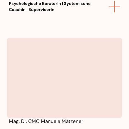
Psychologische Beraterin I Systemische
Coachin I Supervisorin
Organisationsberaterin I
Personalentwicklerin
Managementtrainerin
Ganzheitlicher Gesundheitscoach
(i.A. Akademie f. menschl. Medizin)
Zertifizierte Hypnosystemische
Beraterin I Paarberaterin
Studium Beratungswissenschaften
und Management sozialer Systeme
Lehrende in diversen Lehrgängen
für syst. Aufstellungsarbeit
Mag. Dr. CMC Manuela Mätzener
Vorsitzende des Österreichischen