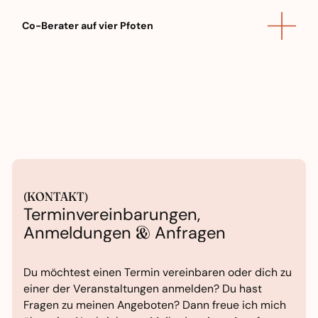
und
höchste Qualität
in der
Aufstellungsarbeit.
Co-Berater auf vier Pfoten
Zur Website
Experte für menschliche
Körpersprache
Naturtalent im Gedankenlesen,
Mitfühlen und Trost spenden
Role Model für entspannte
Lebensfreude
(KONTAKT)
Terminvereinbarungen,
Anmeldungen
&
Anfragen
Du möchtest einen Termin vereinbaren oder dich zu
einer der Veranstaltungen anmelden? Du hast
Fragen zu meinen Angeboten? Dann freue ich mich