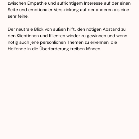
zwischen Empathie und aufrichtigem Interesse auf der einen
Seite und emotionaler Verstrickung auf der anderen als eine
sehr feine.
Der neutrale Blick von außen hilft, den nötigen Abstand zu
den Klientinnen und Klienten wieder zu gewinnen und wenn
nötig auch jene persönlichen Themen zu erkennen, die
Helfende in die Überforderung treiben können.
Genauso wichtig erweist sich die
SUPERVISION FÜR TEAMS
,
bei der es darum geht, eine gesunde Kultur der
Zusammenarbeit zu schaffen, in der jede und jeder Einzelne
gerne seine Fähigkeiten und Erfahrungen einbringt.